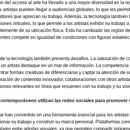
n del acceso al arte ha llevado a una mayor diversidad en la r
Los artistas pueden llegar a audiencias globales, lo que les permi
ores que aprecian su trabajo. Además, la tecnología también ha
ones virtuales, lo que permite a los artistas exhibir su trabajo 
temente de su ubicación física. Esto ha cambiado las reglas de
gentes competir en igualdad de condiciones con figuras estable
 de la tecnología también presenta desafíos. La saturación de c
e un artista destaque en un mar de información. La competencia e
trar formas creativas de diferenciarse y captar la atención de s
eación de contenido innovador, colaboraciones con otros artista
ones relevantes en línea que resuenen con su trabajo y su visió
contemporáneos utilizan las redes sociales para promover 
se han convertido en una herramienta esencial para los artist
nar su trabajo y construir su marca personal. Plataformas co
ares entre artistas visuales, ya que permiten compartir imágene