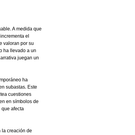
egable. A medida que
 incrementa el
e valoran por su
to ha llevado a un
narrativa juegan un
temporáneo ha
 en subastas. Este
ntea cuestiones
rten en símbolos de
o que afecta
n la creación de