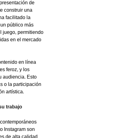
epresentación de
te construir una
 facilitado la
a un público más
l juego, permitiendo
cidas en el mercado
ontenido en línea
s feroz, y los
u audiencia. Esto
s o la participación
n artística.
su trabajo
as contemporáneos
mo Instagram son
s de alta calidad