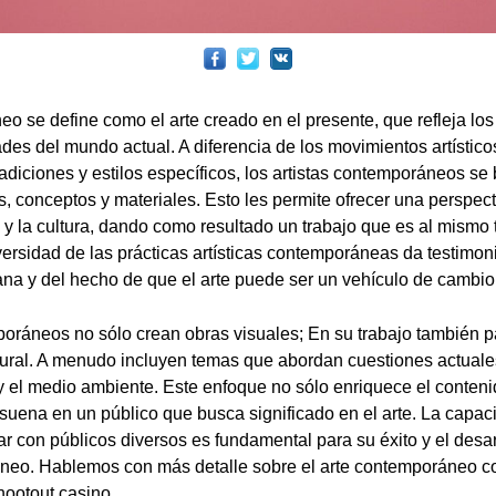
eo se define como el arte creado en el presente, que refleja lo
des del mundo actual. A diferencia de los movimientos artístic
radiciones y estilos específicos, los artistas contemporáneos s
s, conceptos y materiales. Esto les permite ofrecer una perspect
ca y la cultura, dando como resultado un trabajo que es al mism
versidad de las prácticas artísticas contemporáneas da testimon
na y del hecho de que el arte puede ser un vehículo de cambio
poráneos no sólo crean obras visuales; En su trabajo también pa
ltural. A menudo incluyen temas que abordan cuestiones actuales
d y el medio ambiente. Este enfoque no sólo enriquece el conten
suena en un público que busca significado en el arte. La capac
tar con públicos diversos es fundamental para su éxito y el desa
áneo. Hablemos con más detalle sobre el arte contemporáneo co
hootout casino
.