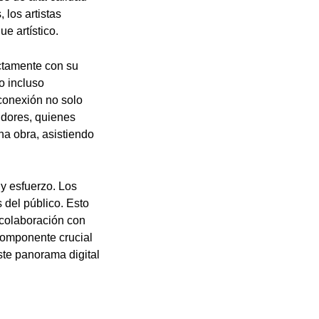
 los artistas
e artístico.
ectamente con su
o incluso
 conexión no solo
idores, quienes
na obra, asistiendo
 y esfuerzo. Los
 del público. Esto
a colaboración con
 componente crucial
ste panorama digital