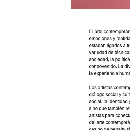
El arte contemporán
emociones y realida
estaban ligados a t
variedad de técnica
sociedad, la políti
controvertido. La di
la experiencia huma
Los artistas contem
diálogo social y cu
social, la identida
sino que también re
artistas para conec
del arte contempor
casino de
penalty s