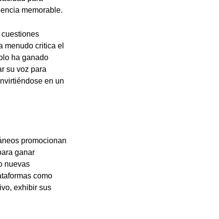
riencia memorable.
r cuestiones
 a menudo critica el
solo ha ganado
ar su voz para
onvirtiéndose en un
oráneos promocionan
 para ganar
do nuevas
lataformas como
ivo, exhibir sus