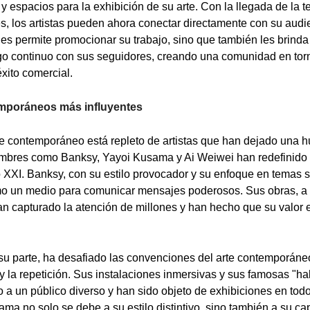
y espacios para la exhibición de su arte. Con la llegada de la t
es, los artistas pueden ahora conectar directamente con su audi
 les permite promocionar su trabajo, sino que también les brinda
go continuo con sus seguidores, creando una comunidad en torn
éxito comercial.
emporáneos más influyentes
e contemporáneo está repleto de artistas que han dejado una hu
Nombres como Banksy, Yayoi Kusama y Ai Weiwei han redefinido l
lo XXI. Banksy, con su estilo provocador y su enfoque en temas s
como un medio para comunicar mensajes poderosos. Sus obras, 
 han capturado la atención de millones y han hecho que su valor
su parte, ha desafiado las convenciones del arte contemporáne
 y la repetición. Sus instalaciones inmersivas y sus famosas "h
o a un público diverso y han sido objeto de exhibiciones en tod
ma no solo se debe a su estilo distintivo, sino también a su c