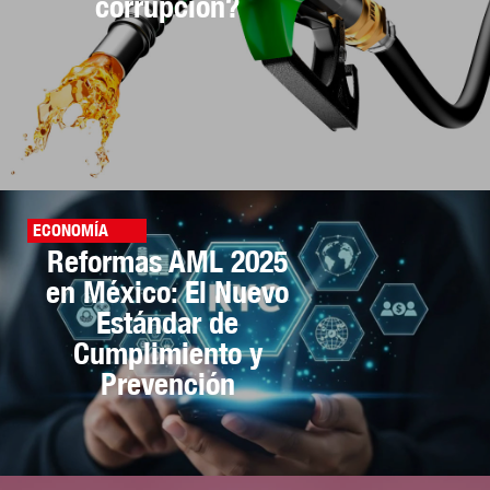
corrupción?
ECONOMÍA
Reformas AML 2025
en México: El Nuevo
Estándar de
Cumplimiento y
Prevención