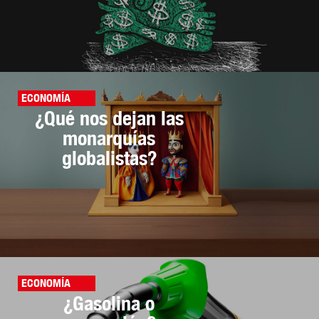
ECONOMÍA
¿Qué nos dejan las
monarquías
globalistas?
ECONOMÍA
¿Gasolina o