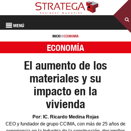
MENÚ
INICIO
|
ECONOMÍA
ECONOMÍA
El aumento de los
materiales y su
impacto en la
vivienda
Por: IC. Ricardo Medina Rojas
CEO y fundador de grupo CCIMA, con más de 25 años de
experiencia en la Industria de la construcción, desarrollos