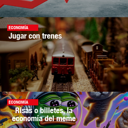
ECONOMÍA
Jugar con trenes
ECONOMÍA
Risas o billetes, la
economía del meme