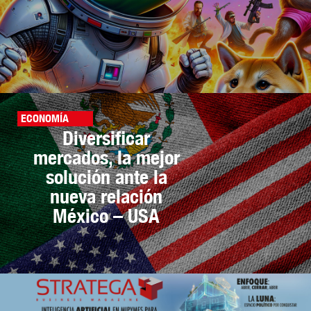
ECONOMÍA
Diversificar
mercados, la mejor
solución ante la
nueva relación
México – USA