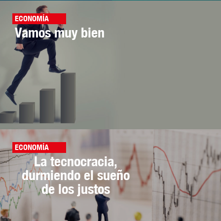
ECONOMÍA
Vamos muy bien
ECONOMÍA
La tecnocracia,
durmiendo el sueño
de los justos