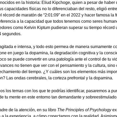
onocidos en la historia: Eliud Kipchoge, quien a pesar de haber 
s capacidades físicas no lo diferenciaban del resto, eligió ent
el récord de maratón de “2:01:09” en el 2022 y hacer famosa la 
referencia a la capacidad que todos tenemos como seres humano
redores como Kelvin Kiptum pudieran superar su tiempo récord
34 segundos.
agitada e intensa, y todo esto permea de manera sumamente c
one en juego la dopamina, la degradación cognitiva y la consci
oco se puede convertir en una patología ante el control de tu vi
vances no tienen que ver con el pensamiento y la cultura, sino 
vechamiento del tiempo. ¿Y cuáles son los elementos más impor
n? Las ondas cerebrales, la corteza prefrontal y la dopamina.
 los temas con los que te podrías identificar, pasaremos a pun
de tu mente en este entorno tan demandante y sobreestimulado
adre de la atención, en su libro
The Principles of Psychology
ex
a a la experiencia, a cómo conectamos con la realidad. Asimism