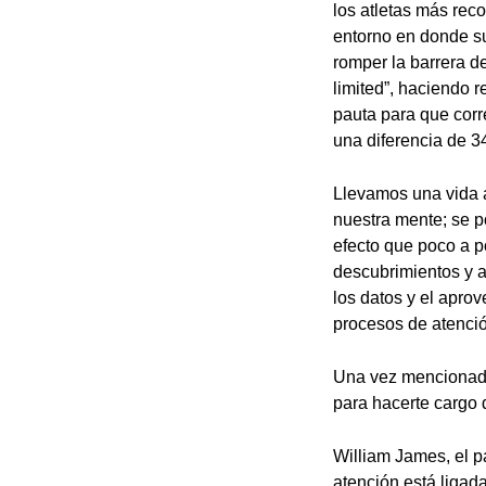
los atletas más rec
entorno en donde su
romper la barrera d
limited”, haciendo 
pauta para que cor
una diferencia de 
Llevamos una vida 
nuestra mente; se p
efecto que poco a p
descubrimientos y a
los datos y el apro
procesos de atenció
Una vez mencionados
para hacerte cargo 
William James, el p
atención está ligad