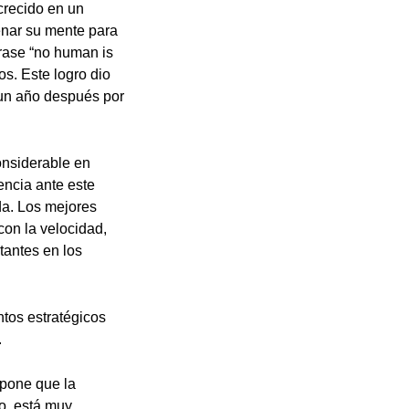
crecido en un
renar su mente para
frase “no human is
s. Este logro dio
 un año después por
onsiderable en
encia ante este
da. Los mejores
con la velocidad,
tantes en los
tos estratégicos
.
pone que la
o, está muy