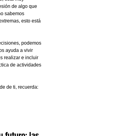
sión de algo que
o no sabemos
 extremas, esto está
decisiones, podemos
os ayuda a vivir
realizar e incluir
ctica de actividades
e de ti, recuerda:
u futuro: las