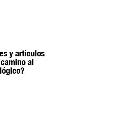
s y artículos
l camino al
ológico?