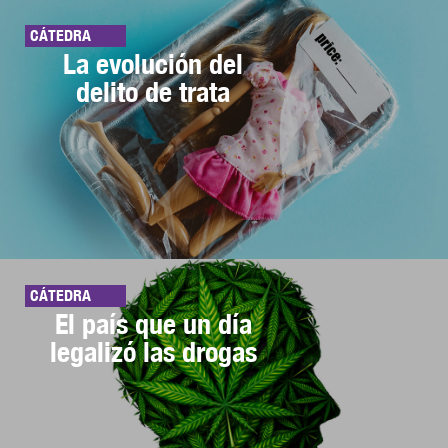
CÁTEDRA
La evolución del
delito de trata
CÁTEDRA
El país que un día
legalizó las drogas