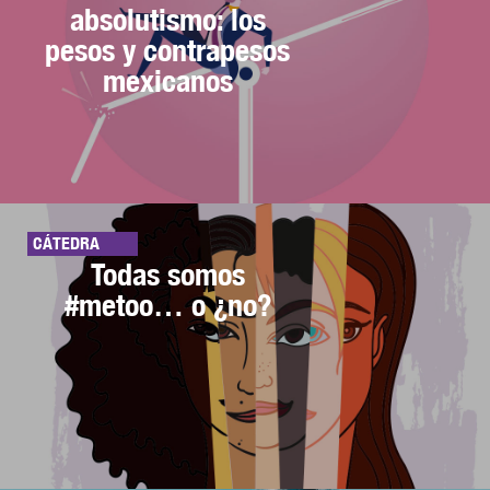
absolutismo: los
pesos y contrapesos
mexicanos
CÁTEDRA
Todas somos
#metoo… o ¿no?