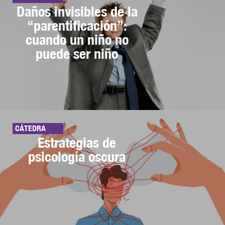
Daños invisibles de la
“parentificación”:
cuando un niño no
puede ser niño
CÁTEDRA
Estrategias de
psicología oscura