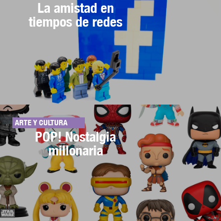
La amistad en
tiempos de redes
ARTE Y CULTURA
POP! Nostalgia
millonaria