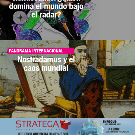
domina el mundo bajo
el radar?
PANORAMA INTERNACIONAL
Nostradamus y el
caos mundial