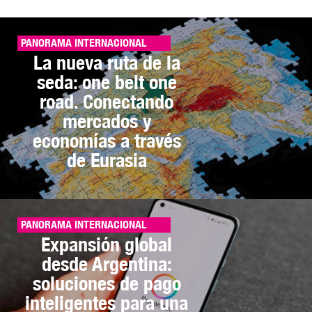
PANORAMA INTERNACIONAL
La nueva ruta de la
seda: one belt one
road. Conectando
mercados y
economías a través
de Eurasia
PANORAMA INTERNACIONAL
Expansión global
desde Argentina:
soluciones de pago
inteligentes para una