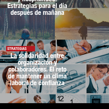
Estrategias para el día
después de mañana
STRATEGIAS
La solidaridad entre
organización y
colaboradores. El reto
de mantener un clima
laboral de confianza