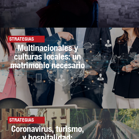
STRATEGIAS
Multinacionales y
culturas locales: un
matrimonio necesario
STRATEGIAS
Coronavirus, turismo,
y hospitalidad: