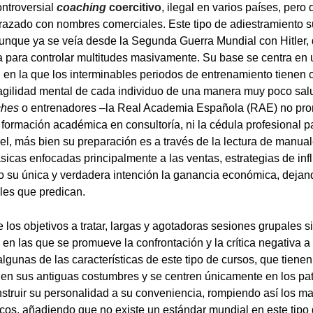
ontroversial
coaching
coercitivo
, ilegal en varios países, pero
azado con nombres comerciales. Este tipo de adiestramiento s
unque ya se veía desde la Segunda Guerra Mundial con Hitler, 
va para controlar multitudes masivamente. Su base se centra en
a, en la que los interminables periodos de entrenamiento tienen 
fragilidad mental de cada individuo de una manera muy poco sal
ches
o entrenadores –la Real Academia Española (RAE) no pro
 formación académica en consultoría, ni la cédula profesional pa
vel, más bien su preparación es a través de la lectura de manua
sicas enfocadas principalmente a las ventas, estrategias de infl
o su única y verdadera intención la ganancia económica, dejand
les que predican.
los objetivos a tratar, largas y agotadoras sesiones grupales 
en las que se promueve la confrontación y la crítica negativa 
lgunas de las características de este tipo de cursos, que tiene
en sus antiguas costumbres y se centren únicamente en los pa
nstruir su personalidad a su conveniencia, rompiendo así los ma
icos, añadiendo que no existe un estándar mundial en este tipo