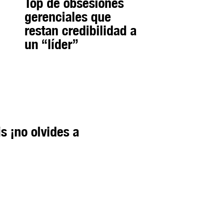
Top de obsesiones
gerenciales que
restan credibilidad a
un “líder”
is ¡no olvides a