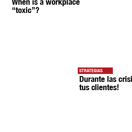
When is a workplace
“toxic”?
STRATEGIAS
Durante las cris
tus clientes!