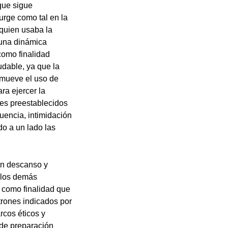
 que sigue
urge como tal en la
quien usaba la
 una dinámica
como finalidad
udable, ya que la
mueve el uso de
ra ejercer la
les preestablecidos
uencia, intimidación
o a un lado las
sin descanso y
a los demás
n como finalidad que
trones indicados por
rcos éticos y
 de preparación