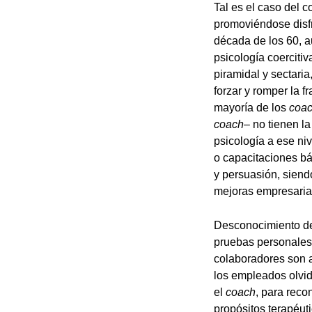
Tal es el caso del c
promoviéndose disfr
década de los 60, a
psicología coerciti
piramidal y sectari
forzar y romper la 
mayoría de los
coa
coach
– no tienen la
psicología a ese ni
o capacitaciones bá
y persuasión, siend
mejoras empresaria
Desconocimiento de 
pruebas personales 
colaboradores son a
los empleados olvid
el
coach
, para reco
propósitos terapéut