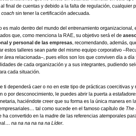
 al final de cuentas y debido a la falta de regulación, cualquie
a
coach
sin tener la certificación adecuada.
o es malo dentro del mundo del entrenamiento organizacional, 
icados que, como menciona la RAE, su objetivo será el de
aseso
onal y personal de las empresas
, recomendando, además, que
nar estos talleres sean parte del mismo equipo corporativo –R
ier área relacionada–, pues ellos son los que conviven día a dí
bilidades de cada organización y a sus integrantes, pudiendo sel
ara cada situación.
 ti dependerá caer o no en este tipo de prácticas coercitivas 
ión o por desconocimiento, le puedes abrir la puerta a estafador
etaria, haciéndote creer que su forma es la única manera en l
 empresariales… tal como sucede en el famoso capítulo de
The
se ha convertido en la madre de las referencias atemporales par
real…
na na na na na na Líder
.