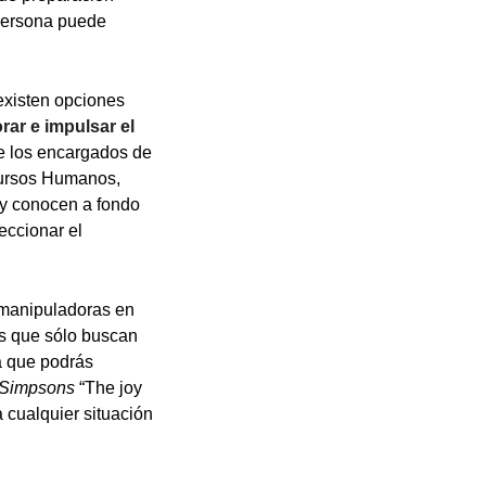
r persona puede
existen opciones
rar e impulsar el
 los encargados de
ecursos Humanos,
a y conocen a fondo
eccionar el
y manipuladoras en
es que sólo buscan
a que podrás
 Simpsons
“The joy
a cualquier situación