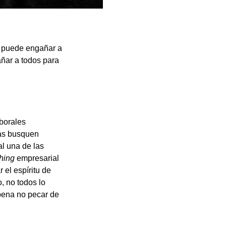
e puede engañar a
ñar a todos para
borales
ías busquen
l una de las
hing
empresarial
 el espíritu de
, no todos lo
 pena no pecar de