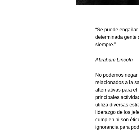
“Se puede engañar 
determinada gente 
siempre.”
Abraham Lincoln
No podemos negar q
relacionados a la 
alternativas para e
principales activid
utiliza diversas es
liderazgo de los je
cumplen ni son étic
ignorancia para pode