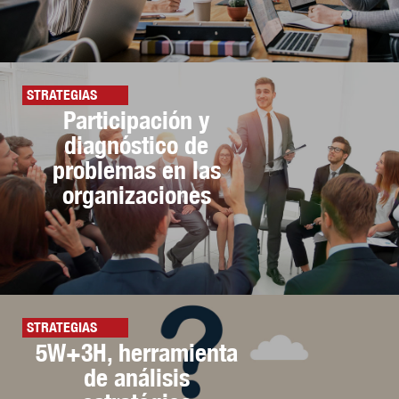
STRATEGIAS
Participación y
diagnóstico de
problemas en las
organizaciones
STRATEGIAS
5W+3H, herramienta
de análisis