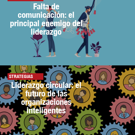
Falta de
comunicación: el
principal enemigo del
liderazgo
STRATEGIAS
Liderazgo circular: el
futuro de las
organizaciones
inteligentes