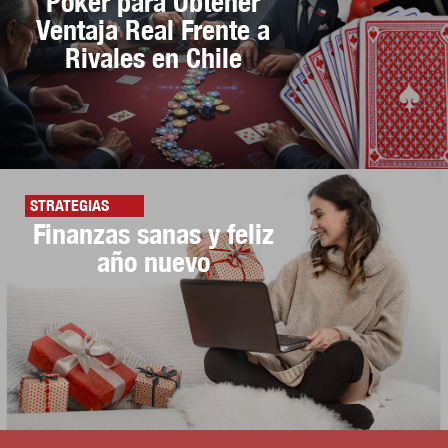
Póker para Obtener
Ventaja Real Frente a
Rivales en Chile
STRATEGIAS
Finanzas sanas y feliz
año nuevo