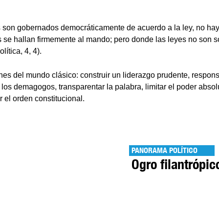
 son gobernados democráticamente de acuerdo a la ley, no ha
 se hallan firmemente al mando; pero donde las leyes no son 
ítica, 4, 4).
nes del mundo clásico: construir un liderazgo prudente, responsab
 los demagogos, transparentar la palabra, limitar el poder abs
 el orden constitucional.
PANORAMA POLÍTICO
Ogro filantrópic