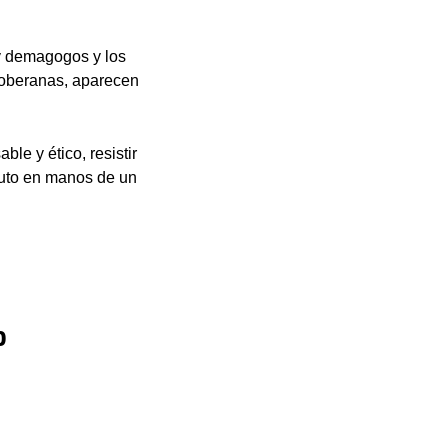
y demagogos y los
soberanas, aparecen
le y ético, resistir
oluto en manos de un
o