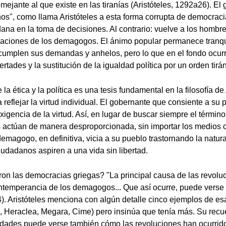
ejante al que existe en las tiranías (Aristóteles, 1292a26). El
", como llama Aristóteles a esta forma corrupta de democracia
ana en la toma de decisiones. Al contrario: vuelve a los hombre
laciones de los demagogos. El ánimo popular permanece tranqui
cumplen sus demandas y anhelos, pero lo que en el fondo ocurre
ertades y la sustitución de la igualdad política por un orden tirá
la ética y la política es una tesis fundamental en la filosofía de
reflejar la virtud individual. El gobernante que consiente a su p
xigencia de la virtud. Así, en lugar de buscar siempre el términ
 actúan de manera desproporcionada, sin importar los medios o
emagogo, en definitiva, vicia a su pueblo trastornando la natura
udadanos aspiren a una vida sin libertad.
n las democracias griegas? "La principal causa de las revoluc
ntemperancia de los demagogos... Que así ocurre, puede verse 
 4). Aristóteles menciona con algún detalle cinco ejemplos de es
 Heraclea, Megara, Cime) pero insinúa que tenía más. Su recue
iudades puede verse también cómo las revoluciones han ocurrid