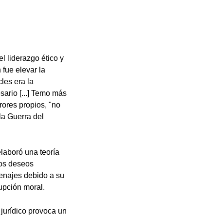
el liderazgo ético y
 fue elevar la
les era la
sario [...] Temo más
rores propios, "no
la Guerra del
 elaboró una teoría
los deseos
enajes debido a su
rupción moral.
 jurídico provoca un