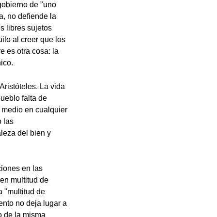
 gobierno de "uno
, no defiende la
s libres sujetos
lo al creer que los
 es otra cosa: la
nico.
 Aristóteles. La vida
ueblo falta de
o medio en cualquier
 las
leza del bien y
iones en las
en multitud de
a "multitud de
nto no deja lugar a
o de la misma