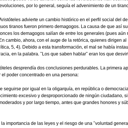
evoluciones, por lo general, seguía el advenimiento de un tirano
, Aristóteles advierte un cambio histórico en el perfil social del 
guos tiranos fueron primero demagogos. La causa de que así s
onces los demagogos salían de entre los generales (pues aún 
 En cambio, ahora, con el auge de la retórica, quienes dirigen a
lítica, 5, 4). Debido a esta transformación, el mal se había insta
cia, en la palabra. "Los que saben hablar" eran los que desvir
stóteles desprendía dos conclusiones perdurables. La primera a
r el poder concentrado en una persona:
seguirse por igual en la oligarquía, en república o democracia
ecimiento excesivo y desproporcionado de ningún ciudadano, s
moderados y por largo tiempo, antes que grandes honores y súb
la importancia de las leyes y el riesgo de una "voluntad genera