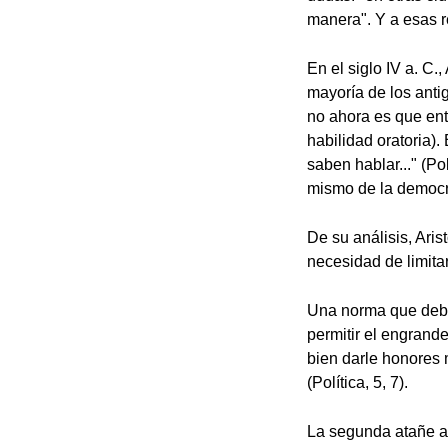
manera". Y a esas r
En el siglo IV a. C.
mayoría de los anti
no ahora es que ent
habilidad oratoria).
saben hablar..." (Po
mismo de la democra
De su análisis, Ari
necesidad de limita
Una norma que debe 
permitir el engrand
bien darle honores 
(Política, 5, 7).
La segunda atañe a 