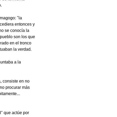
.
demagogo: "la
ucediera entonces y
no se conocía la
l pueblo son los que
urado en el tronco
tuaban la verdad.
puntaba a la
, consiste en no
ino procurar más
itamente...
l" que actúe por