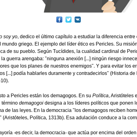
o soy yo
, dedico el último capítulo a estudiar la diferencia entre 
mundo griego. El ejemplo del líder ético es Pericles. Su misión
ica de su pueblo. Según Tucídides, la cualidad cardinal de Peric
la guerra arengaba: "ninguna anexión [...] ningún riesgo innece
rores que los planes de nuestros enemigos". Y para evitar los er
s [...] podía hablarles duramente y contradecirlos" (Historia de 
10).
sto a Pericles están los demagogos. En su
Política
, Aristóteles
l término
demagogoi
designa a los líderes políticos que ponen 
ma de las leyes. En la democracia "los demagogos reciben hom
 (Aristóteles, Política, 1313b). Esa adulación conduce a la cor
ayoría -es decir, la democracia- que actúa por encima del orden