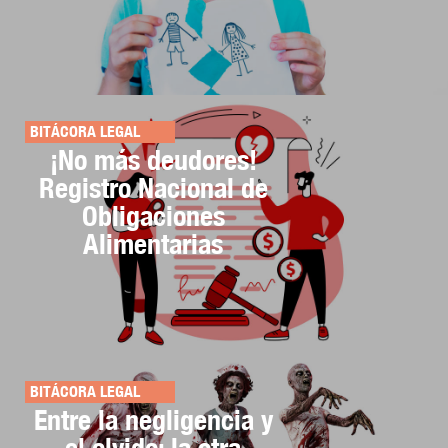
BITÁCORA LEGAL
¡No más deudores!
Registro Nacional de
Obligaciones
Alimentarias
BITÁCORA LEGAL
Entre la negligencia y
el olvido: la otra