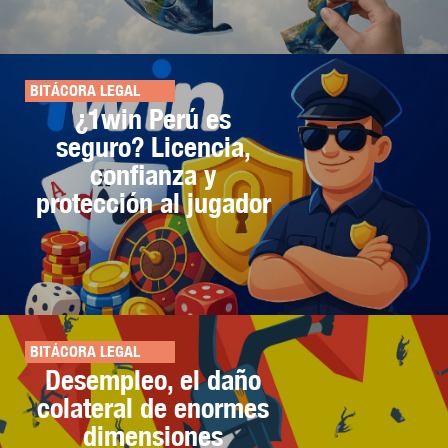
BITÁCORA LEGAL
¿1win Perú es
seguro? Licencia,
confianza y
protección al jugador
BITÁCORA LEGAL
Desempleo, el daño
colateral de enormes
dimensiones