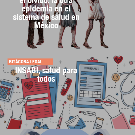
epidemia en el
sistema de salud en
México
BITÁCORA LEGAL
INSABI, salud para
todos