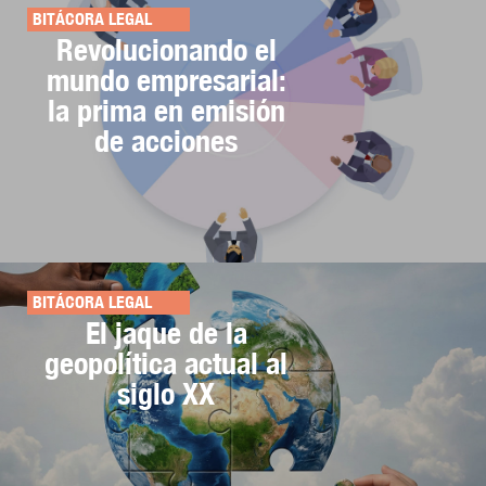
BITÁCORA LEGAL
Revolucionando el
mundo empresarial:
la prima en emisión
de acciones
BITÁCORA LEGAL
El jaque de la
geopolítica actual al
siglo XX