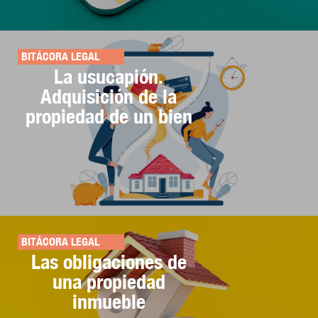
BITÁCORA LEGAL
La usucapión.
Adquisición de la
propiedad de un bien
BITÁCORA LEGAL
Las obligaciones de
una propiedad
inmueble