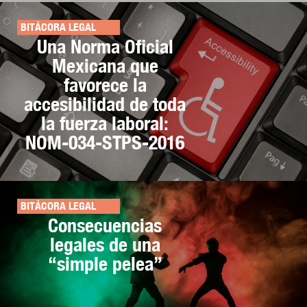
BITÁCORA LEGAL
Una Norma Oficial
Mexicana que
favorece la
accesibilidad de toda
la fuerza laboral:
NOM-034-STPS-2016
BITÁCORA LEGAL
Consecuencias
legales de una
“simple pelea”