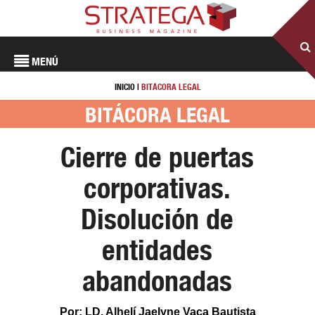
MENÚ
INICIO
|
BITÁCORA LEGAL
BITÁCORA LEGAL
Cierre de puertas
corporativas.
Disolución de
entidades
abandonadas
Por: LD. Alhelí Jaelyne Vaca Bautista