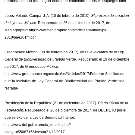
aprueba-senado-que-segob-clasifique-contenido-de-los-videojuegos.html
López Velarde Campa, J. A. (10 de febrero de 2010).
El proceso de creación
de leyes en México.
Recuperado el 26 de diciembre de 2017, de
Mediagraphic: http://www.medigraphic.com/pdfs/aapaunam/pa-
2010/pae101m.pdf
Greenpeace México. (08 de febrero de 2017).
NO a la iniciativa de la Ley
General de Biodiversidad del Partido Verde.
Recuperado el 19 de diciembre
de 2017, de Greenpeace México:
http://www.greenpeace.org/mexico/es/Noticias/2017/Febrero/-Solicitamos-
que-la-iniciativa-de-Ley-General-de-Biodiversidad-del-Partido-Verde-sea-
retirada/
Presidencia de la República. (21 de diciembre de 2017).
Diario Oficial de la
Federación.
Recuperado el 28 de diciembre de 2017, de DECRETO por el
que se expide la Ley de Seguridad Interior:
http://www.dof.gob.mx/nota_detalle.php?
codigo=5508716&fecha=21/12/2017