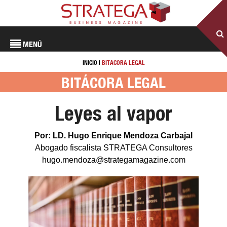
MENÚ
INICIO
|
BITÁCORA LEGAL
BITÁCORA LEGAL
Leyes al vapor
Por: LD. Hugo Enrique Mendoza Carbajal
Abogado fiscalista STRATEGA Consultores
hugo.mendoza@strategamagazine.com