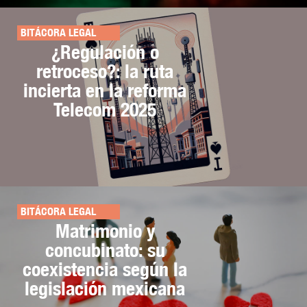
BITÁCORA LEGAL
¿Regulación o
retroceso?: la ruta
incierta en la reforma
Telecom 2025
BITÁCORA LEGAL
Matrimonio y
concubinato: su
coexistencia según la
legislación mexicana