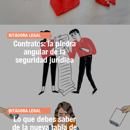
BITÁCORA LEGAL
Contratos: la piedra
angular de la
seguridad jurídica
BITÁCORA LEGAL
Lo que debes saber
de la nueva tabla de