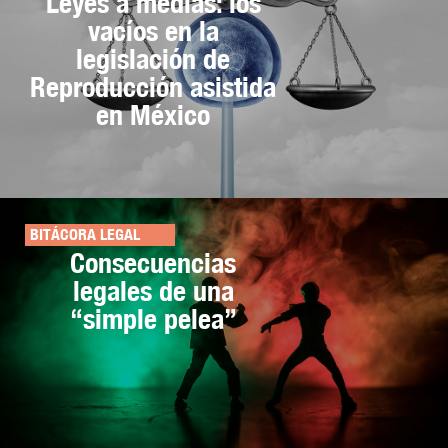
Leyes a medias: los
vacíos en la
legislación de
Reproducción asistida
en México
BITÁCORA LEGAL
Consecuencias
legales de una
“simple pelea”