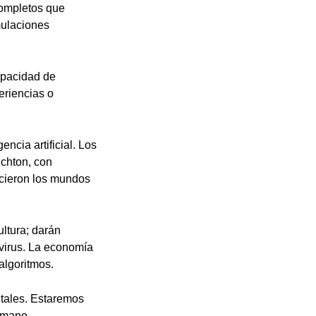
completos que
mulaciones
apacidad de
eriencias o
ncia artificial. Los
ichton, con
icieron los mundos
ultura; darán
 virus. La economía
algoritmos.
tales. Estaremos
humano.