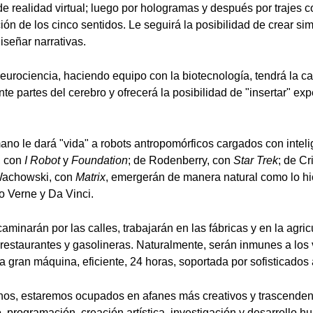
 de realidad virtual; luego por hologramas y después por trajes 
ión de los cinco sentidos. Le seguirá la posibilidad de crear si
iseñar narrativas.
eurociencia, haciendo equipo con la biotecnología, tendrá la c
te partes del cerebro y ofrecerá la posibilidad de "insertar" exp
ano le dará "vida" a robots antropomórficos cargados con intelige
, con
I Robot
y
Foundation
; de Rodenberry, con
Star Trek
; de Cr
 Wachowski, con
Matrix
, emergerán de manera natural como lo h
o Verne y Da Vinci.
inarán por las calles, trabajarán en las fábricas y en la agric
 restaurantes y gasolineras. Naturalmente, serán inmunes a los
 gran máquina, eficiente, 24 horas, soportada por sofisticados 
nos, estaremos ocupados en afanes más creativos y trascenden
, programación, creación artística, investigación y desarrollo 