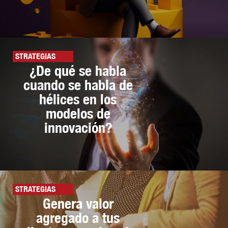
STRATEGIAS
¿De qué se habla
cuando se habla de
hélices en los
modelos de
innovación?
STRATEGIAS
Genera valor
agregado a tus