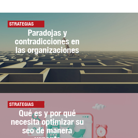
STRATEGIAS
Paradojas y
contradicciones en
las organizaciones
STRATEGIAS
Qué es y por qué
necesita optimizar su
seo de manera