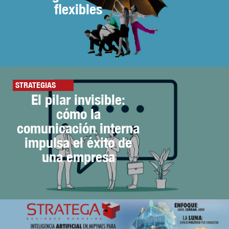
flexibles
STRATEGIAS
El pilar invisible:
cómo la
comunicación interna
impulsa el éxito de
una empresa