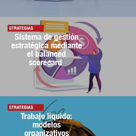
STRATEGIAS
Sistema de gestión
estratégica mediante
el balanced
scorecard
STRATEGIAS
Trabajo líquido:
modelos
organizativos