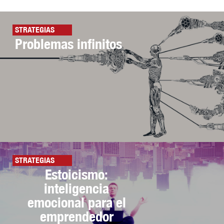
STRATEGIAS
Problemas infinitos
STRATEGIAS
Estoicismo:
inteligencia
emocional para el
emprendedor