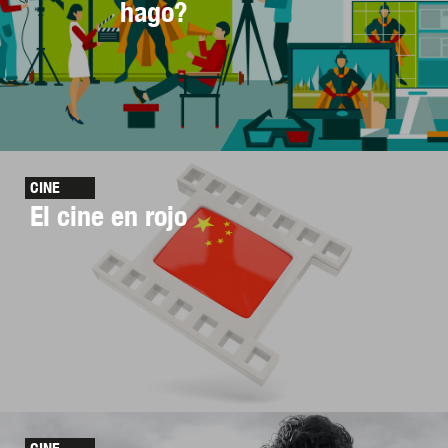
hago?
CINE
El cine en rojo