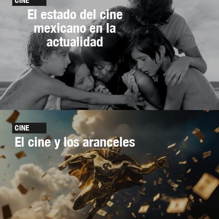
CINE
El estado del cine
mexicano en la
actualidad
CINE
El cine y los aranceles