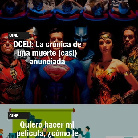
CINE
DCEU: La crónica de
una muerte (casi)
anunciada
CINE
Quiero hacer mi
película, ¿cómo le