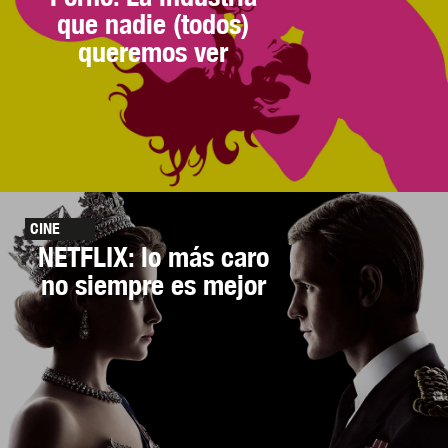
que nadie (todos)
queremos ver
CINE
NETFLIX: lo más caro
no siempre es mejor