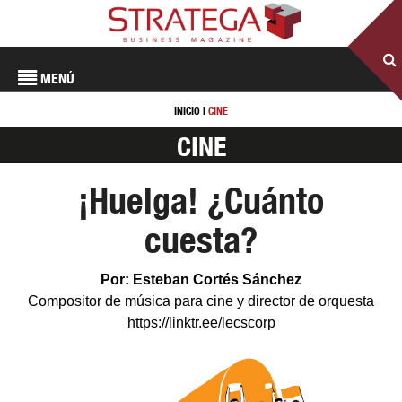
MENÚ
INICIO
|
CINE
CINE
¡Huelga! ¿Cuánto
cuesta?
Por: Esteban Cortés Sánchez
Compositor de música para cine y director de orquesta
https://linktr.ee/lecscorp