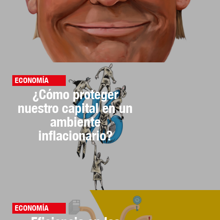
ECONOMÍA
¿Cómo proteger
nuestro capital en un
ambiente
inflacionario?
ECONOMÍA