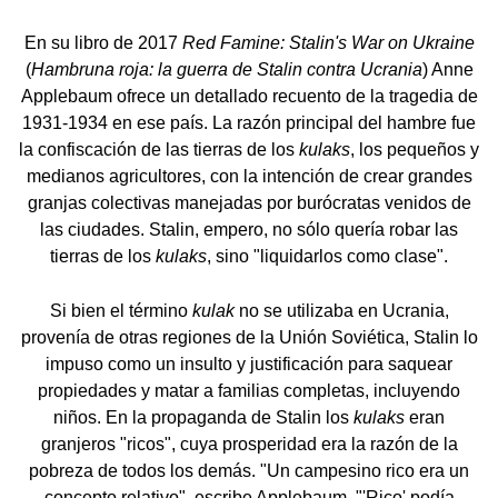
En su libro de 2017
Red Famine: Stalin's War on Ukraine
(
Hambruna roja: la guerra de Stalin contra Ucrania
) Anne
Applebaum ofrece un detallado recuento de la tragedia de
1931-1934 en ese país. La razón principal del hambre fue
la confiscación de las tierras de los
kulaks
, los pequeños y
medianos agricultores, con la intención de crear grandes
granjas colectivas manejadas por burócratas venidos de
las ciudades. Stalin, empero, no sólo quería robar las
tierras de los
kulaks
, sino "liquidarlos como clase".
Si bien el término
kulak
no se utilizaba en Ucrania,
provenía de otras regiones de la Unión Soviética, Stalin lo
impuso como un insulto y justificación para saquear
propiedades y matar a familias completas, incluyendo
niños. En la propaganda de Stalin los
kulaks
eran
granjeros "ricos", cuya prosperidad era la razón de la
pobreza de todos los demás. "Un campesino rico era un
concepto relativo", escribe Applebaum. "'Rico' podía