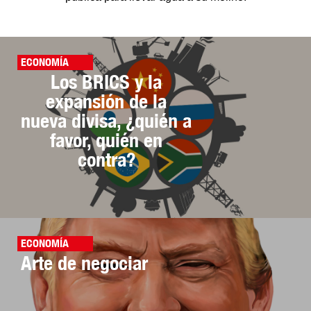
ECONOMÍA
Los BRICS y la
expansión de la
nueva divisa, ¿quién a
favor, quién en
contra?
ECONOMÍA
Arte de negociar