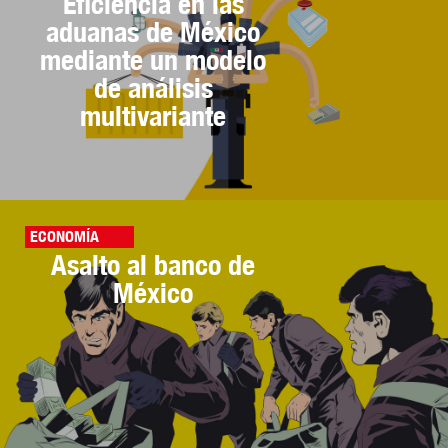
Eficiencia en las
aduanas de México
mediante un modelo
de análisis
multivariante
ECONOMÍA
Asalto al banco de
México