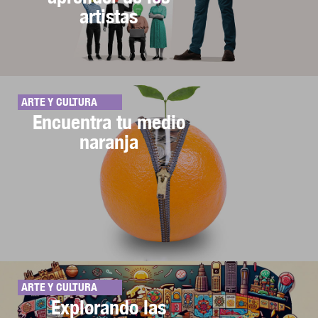
artistas
ARTE Y CULTURA
Encuentra tu medio
naranja
ARTE Y CULTURA
Explorando las