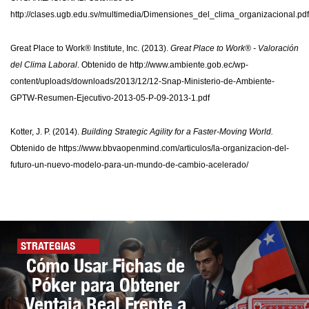
http://clases.ugb.edu.sv/multimedia/Dimensiones_del_clima_organizacional.pdf
Great Place to Work® Institute, Inc. (2013).
Great Place to Work® - Valoración
del Clima Laboral
. Obtenido de http://www.ambiente.gob.ec/wp-
content/uploads/downloads/2013/12/12-Snap-Ministerio-de-Ambiente-
GPTW-Resumen-Ejecutivo-2013-05-P-09-2013-1.pdf
Kotter, J. P. (2014).
Building Strategic Agility for a Faster-Moving World.
Obtenido de https://www.bbvaopenmind.com/articulos/la-organizacion-del-
futuro-un-nuevo-modelo-para-un-mundo-de-cambio-acelerado/
STRATEGIAS
Cómo Usar Fichas de
Póker para Obtener
Ventaja Real Frente a