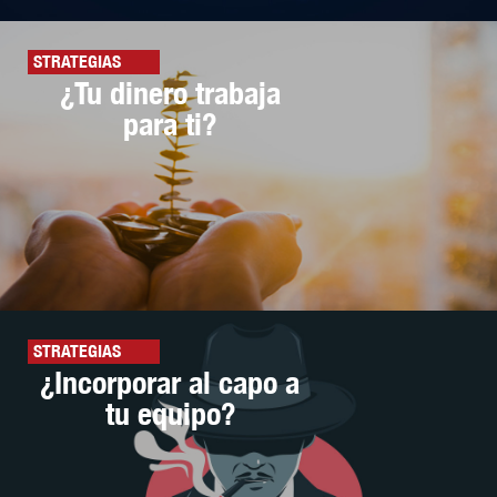
STRATEGIAS
¿Tu dinero trabaja
para ti?
STRATEGIAS
¿Incorporar al capo a
tu equipo?