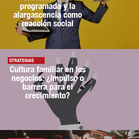
programada y la
alargascencia como
reacción social
STRATEGIAS
Cultura familiar en los
negocios: ¿impulso o
barrera para el
crecimiento?