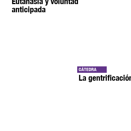
Eutanasia y voluntad
anticipada
CÁTEDRA
La gentrificaci