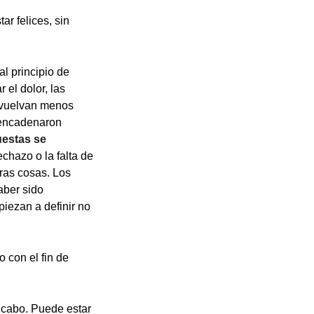
r felices, sin
l principio de
 el dolor, las
e vuelvan menos
encadenaron
uestas se
echazo o la falta de
tras cosas. Los
aber sido
iezan a definir no
 con el fin de
a cabo. Puede estar