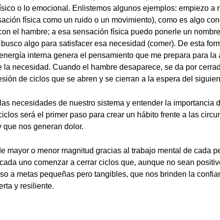
físico o lo emocional. Enlistemos algunos ejemplos: empiezo a n
ción física como un ruido o un movimiento), como es algo con
con el hambre; a esa sensación física puedo ponerle un nombre
 busco algo para satisfacer esa necesidad (comer). De esta for
 energía interna genera el pensamiento que me prepara para la
e la necesidad. Cuando el hambre desaparece, se da por cerrad
sión de ciclos que se abren y se cierran a la espera del siguien
las necesidades de nuestro sistema y entender la importancia d
ciclos será el primer paso para crear un hábito frente a las circ
 que nos generan dolor.
de mayor o menor magnitud gracias al trabajo mental de cada p
cada uno comenzar a cerrar ciclos que, aunque no sean positi
aso a metas pequeñas pero tangibles, que nos brinden la confia
ta y resiliente.