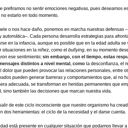
 prefiramos no sentir emociones negativas, pues deseamos esta
 no estarlo en todo momento.
ele o nos hace daño, ponemos en marcha nuestras defensas –a
 automática–. Cada persona desarrolla estrategias para afrontar
rse en la infancia, aunque es posible que en la edad adulta s
r situaciones en la niñez, como el
bullying
, en su momento des
aron ese sentimiento;
sin embargo, con el tiempo, estas resp
mensajes distintos a nivel mental, como
la desconfianza, el r
l dolor que pueden provocar las relaciones personales, entre o
nados pueden generar barreras y comportamientos que, al no h
era adecuada, se transforman en heridas permanentes que emp
d, sino también las decisiones que marcan nuestra vida.
lir de este ciclo inconsciente que nuestro organismo ha creado
n dos herramientas: el ciclo de la necesidad y el darse cuenta.
sidad está presente en cualquier situación que podamos llevar 