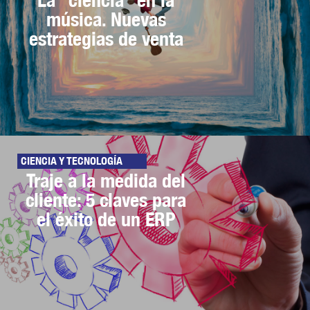
música. Nuevas
estrategias de venta
CIENCIA Y TECNOLOGÍA
Traje a la medida del
cliente: 5 claves para
el éxito de un ERP