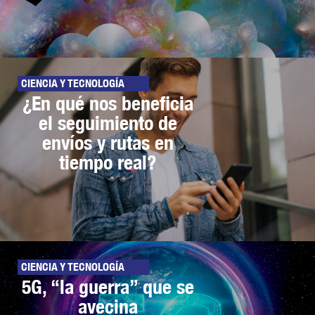
CIENCIA Y TECNOLOGÍA
¿En qué nos beneficia
el seguimiento de
envíos y rutas en
tiempo real?
CIENCIA Y TECNOLOGÍA
5G, “la guerra” que se
avecina