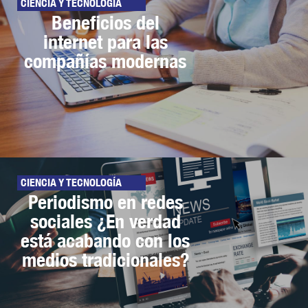
CIENCIA Y TECNOLOGÍA
Beneficios del
internet para las
compañías modernas
CIENCIA Y TECNOLOGÍA
Periodismo en redes
sociales ¿En verdad
está acabando con los
medios tradicionales?