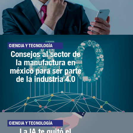
CIENCIA Y TECNOLOGÍA
Consejos al sector de
la manufactura en
méxico para ser parte
de la industria 4.0
CIENCIA Y TECNOLOGÍA
La IA te quitó el