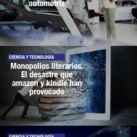
automotriz
CIENCIA Y TECNOLOGÍA
Monopolios literarios.
El desastre que
amazon y kindle han
provocado
CIENCIA Y TECNOLOGÍA