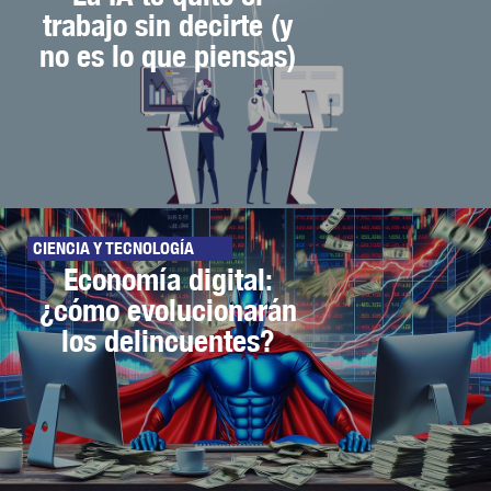
trabajo sin decirte (y
no es lo que piensas)
CIENCIA Y TECNOLOGÍA
Economía digital:
¿cómo evolucionarán
los delincuentes?