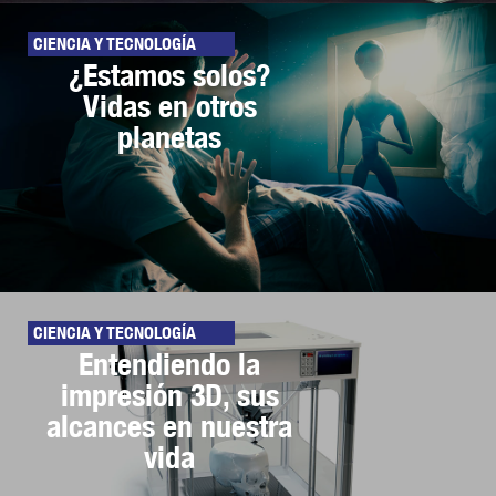
CIENCIA Y TECNOLOGÍA
¿Estamos solos?
Vidas en otros
planetas
CIENCIA Y TECNOLOGÍA
Entendiendo la
impresión 3D, sus
alcances en nuestra
vida