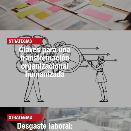
STRATEGIAS
Claves para una
transformación
organizacional
humanizada
STRATEGIAS
Desgaste laboral: