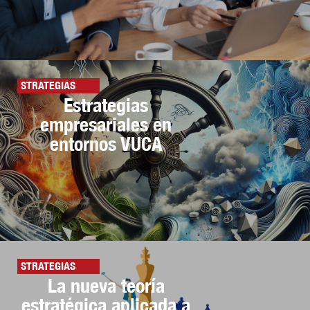
STRATEGIAS
Estrategias
empresariales en
entornos VUCA
STRATEGIAS
La nueva teoría
estratégica aplicada a