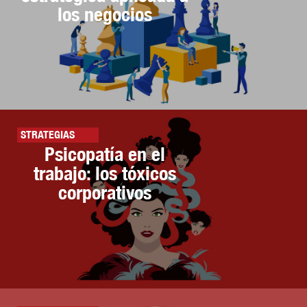
los negocios
STRATEGIAS
Psicopatía en el
trabajo: los tóxicos
corporativos