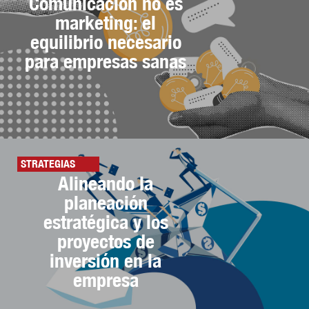
Comunicación no es
marketing: el
equilibrio necesario
para empresas sanas
STRATEGIAS
Alineando la
planeación
estratégica y los
proyectos de
inversión en la
empresa