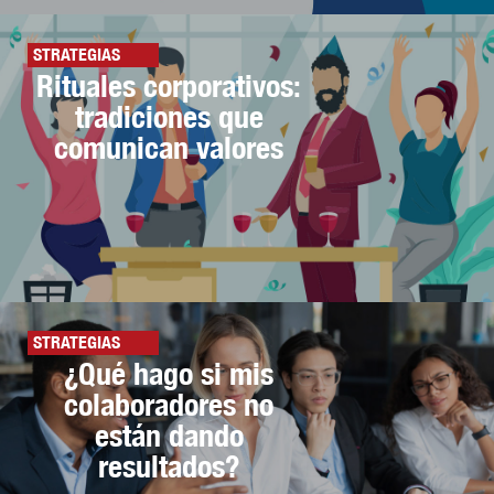
STRATEGIAS
Rituales corporativos:
tradiciones que
comunican valores
STRATEGIAS
¿Qué hago si mis
colaboradores no
están dando
resultados?