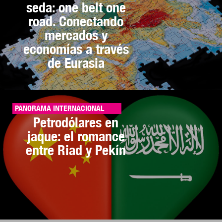
seda: one belt one
road. Conectando
mercados y
economías a través
de Eurasia
PANORAMA INTERNACIONAL
Petrodólares en
jaque: el romance
entre Riad y Pekín