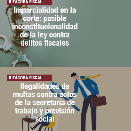
BITÁCORA FISCAL
Imparcialidad en la
corte: posible
inconstitucionalidad
de la ley contra
delitos fiscales
BITÁCORA FISCAL
Ilegalidades de
multas contra actos
de la secretaría de
trabajo y previsión
social