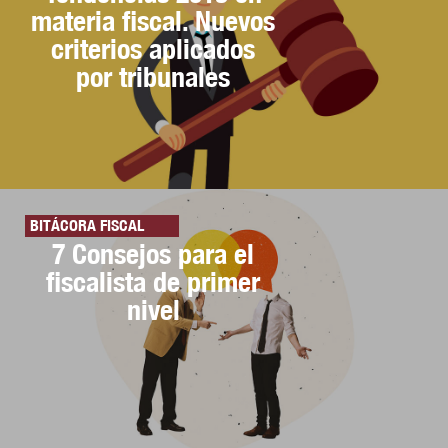
materia fiscal. Nuevos
criterios aplicados
por tribunales
BITÁCORA FISCAL
7 Consejos para el
fiscalista de primer
nivel