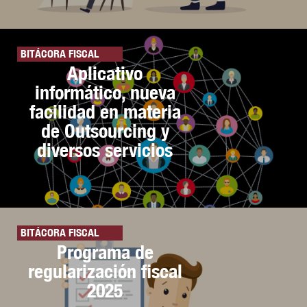
BITÁCORA FISCAL
Aplicativo
informático, nueva
facilidad en materia
de Outsourcing y
diversos servicios
BITÁCORA FISCAL
Programa de
regularización fiscal
2025