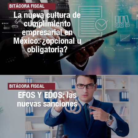
BITÁCORA FISCAL
La nueva cultura de
cumplimiento
empresarial en
México: ¿opcional u
obligatoria?
BITÁCORA FISCAL
EFOS Y EDOS: las
nuevas sanciones