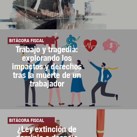
BITÁCORA FISCAL
Trabajo y tragedia:
explorando los
impactos y derechos
tras la muerte de un
trabajador
BITÁCORA FISCAL
¿Ley extinción de