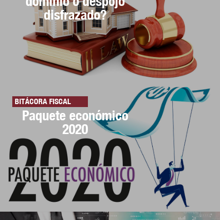
dominio o despojo
disfrazado?
BITÁCORA FISCAL
Paquete económico
2020