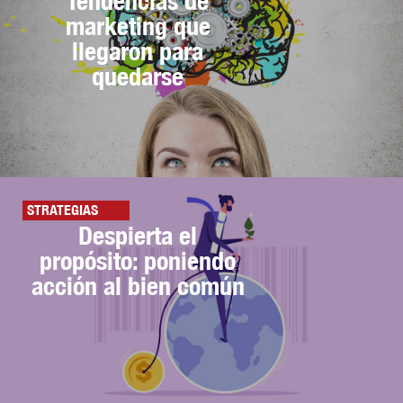
Tendencias de
marketing que
llegaron para
quedarse
STRATEGIAS
Despierta el
propósito: poniendo
acción al bien común