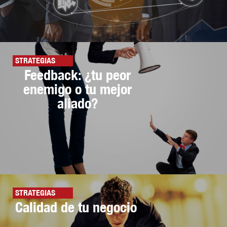
STRATEGIAS
Feedback: ¿tu peor
enemigo o tu mejor
aliado?
STRATEGIAS
Calidad de tu negocio