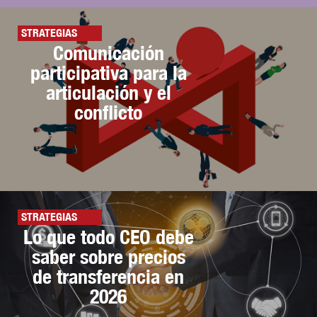
STRATEGIAS
Comunicación
participativa para la
articulación y el
conflicto
STRATEGIAS
Lo que todo CEO debe
saber sobre precios
de transferencia en
2026