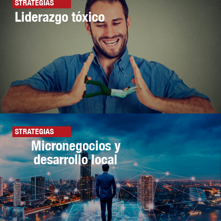
STRATEGIAS
Liderazgo tóxico
STRATEGIAS
Micronegocios y
desarrollo local