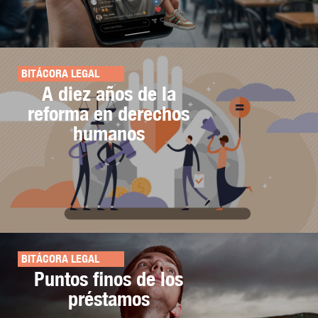
BITÁCORA LEGAL
A diez años de la
reforma en derechos
humanos
BITÁCORA LEGAL
Puntos finos de los
préstamos