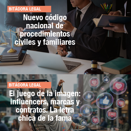
BITÁCORA LEGAL
Nuevo código
nacional de
procedimientos
civiles y familiares
BITÁCORA LEGAL
El juego de la imagen:
influencers, marcas y
contratos. La letra
chica de la fama