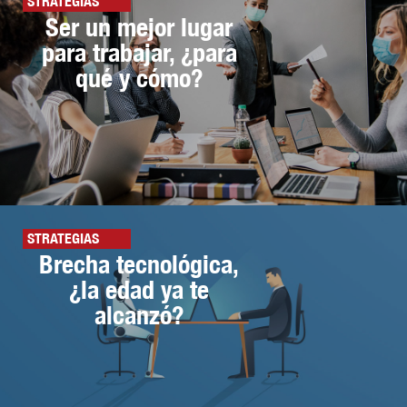
STRATEGIAS
Ser un mejor lugar
para trabajar, ¿para
qué y cómo?
STRATEGIAS
Brecha tecnológica,
¿la edad ya te
alcanzó?