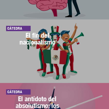
CÁTEDRA
El fin del
nacionalismo
CÁTEDRA
El antídoto del
absolutismo: los