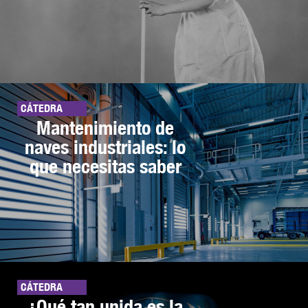
CÁTEDRA
Mantenimiento de
naves industriales: lo
que necesitas saber
CÁTEDRA
¿Qué tan unida es la