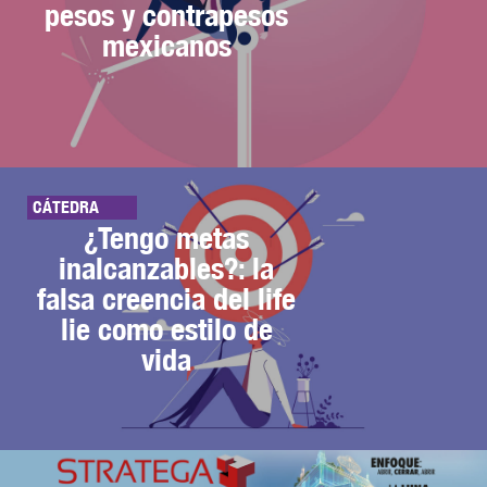
pesos y contrapesos
mexicanos
CÁTEDRA
¿Tengo metas
inalcanzables?: la
falsa creencia del life
lie como estilo de
vida