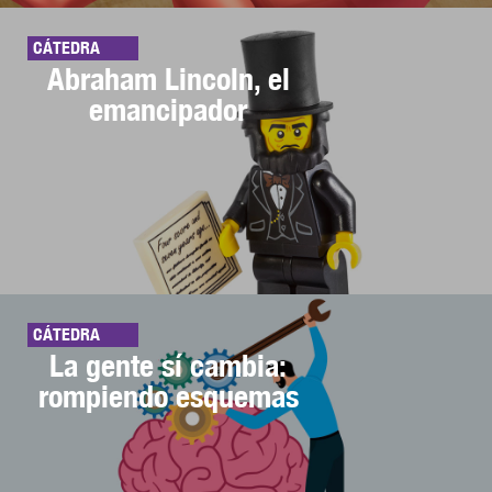
CÁTEDRA
Abraham Lincoln, el
emancipador
CÁTEDRA
La gente sí cambia:
rompiendo esquemas