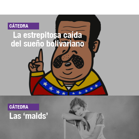
CÁTEDRA
La estrepitosa caída
del sueño bolivariano
CÁTEDRA
Las ‘maids’