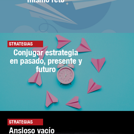
STRATEGIAS
Conjugar estrategia
en pasado, presente y
futuro
STRATEGIAS
Ansioso vacío