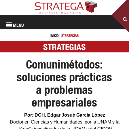
MENÚ
INICIO
|
STRATEGIAS
STRATEGIAS
Comunimétodos:
soluciones prácticas
a problemas
empresariales
Por: DCH. Edgar Josué García López
Doctor en Ciencias y Humanidades, por la UNAM y la
UAdeC; investigador de la UCEM y del GICOM