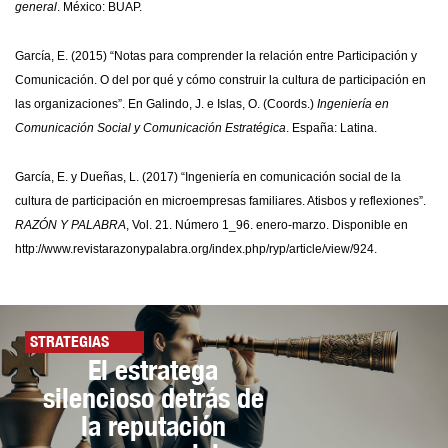
general
. México: BUAP.
García, E. (2015) “Notas para comprender la relación entre Participación y
Comunicación. O del por qué y cómo construir la cultura de participación en
las organizaciones”. En Galindo, J. e Islas, O. (Coords.)
Ingeniería en
Comunicación Social y Comunicación Estratégica
. España: Latina.
García, E. y Dueñas, L. (2017) “Ingeniería en comunicación social de la
cultura de participación en microempresas familiares. Atisbos y reflexiones”.
RAZÓN Y PALABRA
, Vol. 21. Número 1_96. enero-marzo. Disponible en
http://www.revistarazonypalabra.org/index.php/ryp/article/view/924.
STRATEGIAS
El estratega
silencioso detrás de
la reputación