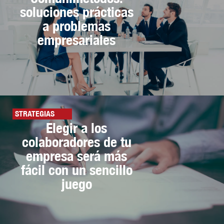
soluciones prácticas
a problemas
empresariales
STRATEGIAS
Elegir a los
colaboradores de tu
empresa será más
fácil con un sencillo
juego