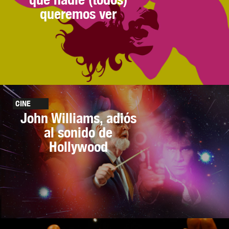
queremos ver
CINE
John Williams, adiós
al sonido de
Hollywood