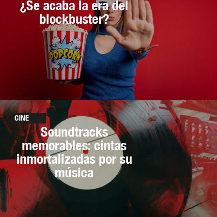
¿Se acaba la era del
blockbuster?
CINE
Soundtracks
memorables: cintas
inmortalizadas por su
música