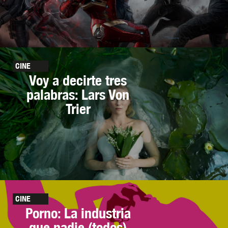
CINE
Voy a decirte tres
palabras: Lars Von
Trier
CINE
Porno: La industria
que nadie (todos)