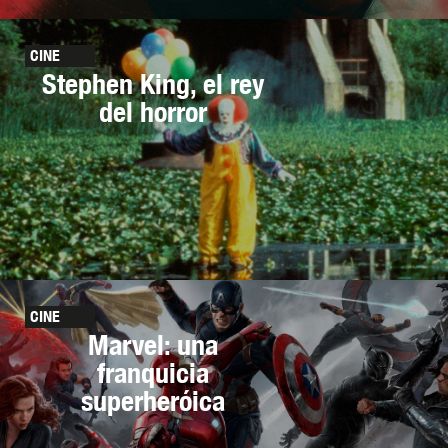
CINE
Stephen King, el rey
del horror
CINE
Marvel: una
franquicia
superheróica