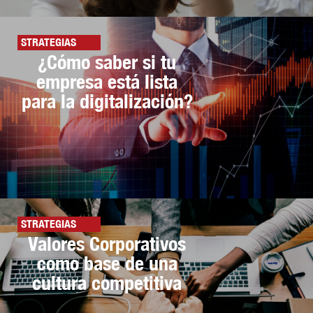
STRATEGIAS
¿Cómo saber si tu
empresa está lista
para la digitalización?
STRATEGIAS
Valores Corporativos
como base de una
cultura competitiva