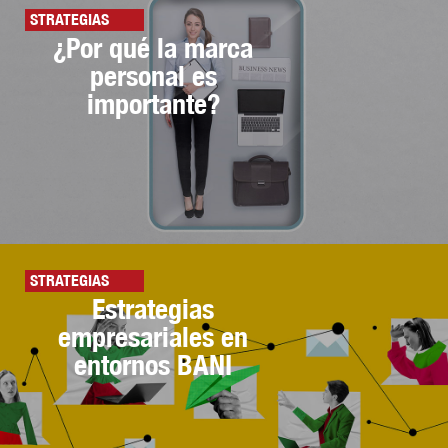
STRATEGIAS
¿Por qué la marca
personal es
importante?
STRATEGIAS
Estrategias
empresariales en
entornos BANI