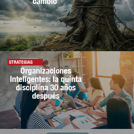
cambio’
STRATEGIAS
Organizaciones
Inteligentes: la quinta
disciplina 30 años
después