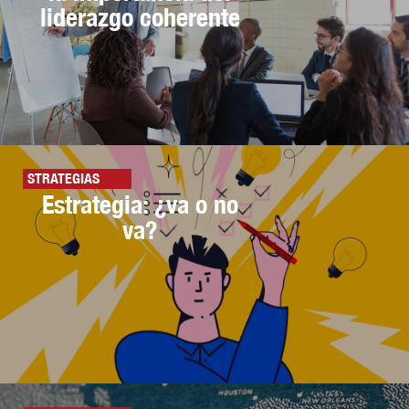
liderazgo coherente
STRATEGIAS
Estrategia: ¿va o no
va?