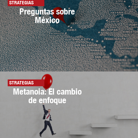
STRATEGIAS
Preguntas sobre
México
STRATEGIAS
Metanoia: El cambio
de enfoque