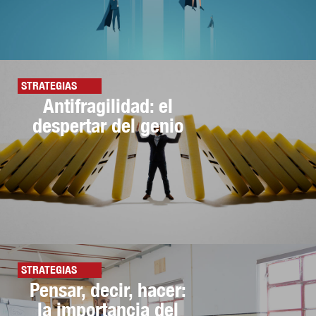
STRATEGIAS
Antifragilidad: el
despertar del genio
STRATEGIAS
Pensar, decir, hacer:
la importancia del