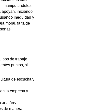
s–, manipulándolos
s apoyan, iniciando
causando inequidad y
a moral, falta de
rsonas
quipos de trabajo
entes puntos, si
ultura de escucha y
 en la empresa y
 cada área.
jos de manera