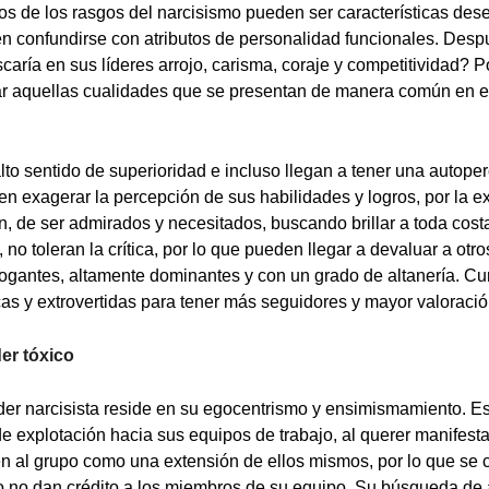
s de los rasgos del narcisismo pueden ser características des
en confundirse con atributos de personalidad funcionales. Des
aría en sus líderes arrojo, carisma, coraje y competitividad? Po
car aquellas cualidades que se presentan de manera común en e
to sentido de superioridad e incluso llegan a tener una autope
n exagerar la percepción de sus habilidades y logros, por la 
n, de ser admirados y necesitados, buscando brillar a toda costa
 no toleran la crítica, por lo que pueden llegar a devaluar a otr
rogantes, altamente dominantes y con un grado de altanería. C
as y extrovertidas para tener más seguidores y mayor valoració
der tóxico
líder narcisista reside en su egocentrismo y ensimismamiento. E
de explotación hacia sus equipos de trabajo, al querer manifesta
n al grupo como una extensión de ellos mismos, por lo que se
o no dan crédito a los miembros de su equipo. Su búsqueda de