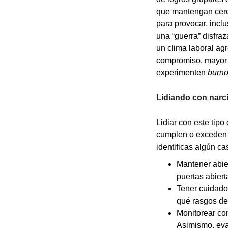
que mantengan cerc
para provocar, incl
una “guerra” disfra
un clima laboral ag
compromiso, mayor e
experimenten
burno
Lidiando con narc
Lidiar con este tipo
cumplen o exceden s
identificas algún ca
Mantener abie
puertas abiert
Tener cuidado
qué rasgos de
Monitorear con
Asimismo, eval