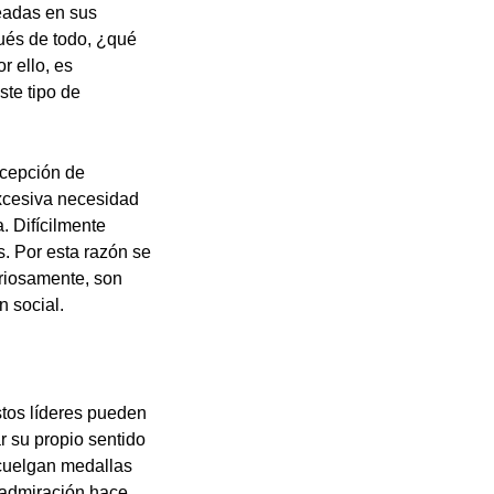
eadas en sus
pués de todo, ¿qué
r ello, es
ste tipo de
rcepción de
excesiva necesidad
. Difícilmente
os. Por esta razón se
uriosamente, son
n social.
stos líderes pueden
r su propio sentido
 cuelgan medallas
 admiración hace