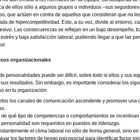
a de ellos sólo a algunos grupos o individuos –sus seguidore
uso, que actúen en contra de aquellos que consideran que no lo
zada de hipercompetitividad. Esto, a su vez, divide al entorno, 
resivo. Las consecuencias se reflejan en un bajo desempeño, baj
strés y baja satisfacción laboral, pudiendo llegar a que las pe
ut
.
isos organizacionales
 de personalidades puede ser difícil, sobre todo si ellos y sus e
us resultados. Sin embargo, es importante considerar los sigui
so en tu organización:
rtos los canales de comunicación ascendente y promover una c
as.
 de qué tipo de competencias o comportamientos se incentivan
 personalidad son requeridos en puestos de liderazgo.
stantemente el clima laboral no sólo de forma general, sino en
uar los factores de riesgo psicosocial para identificar focos ro