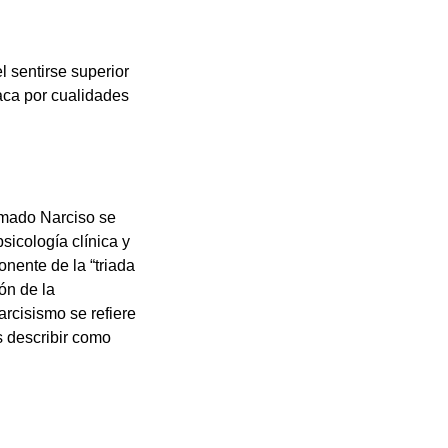
l sentirse superior
aca por cualidades
lamado Narciso se
sicología clínica y
nente de la “triada
ón de la
rcisismo se refiere
 describir como