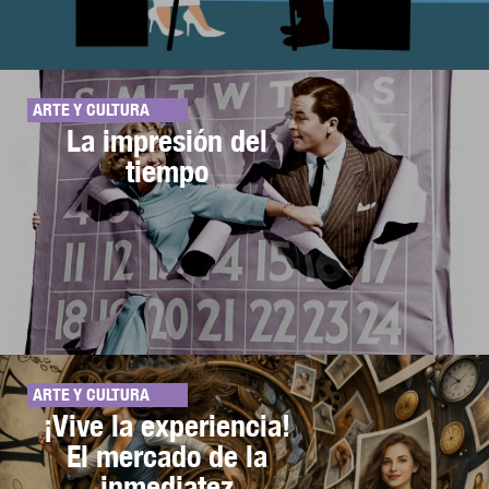
ARTE Y CULTURA
La impresión del
tiempo
ARTE Y CULTURA
¡Vive la experiencia!
El mercado de la
inmediatez