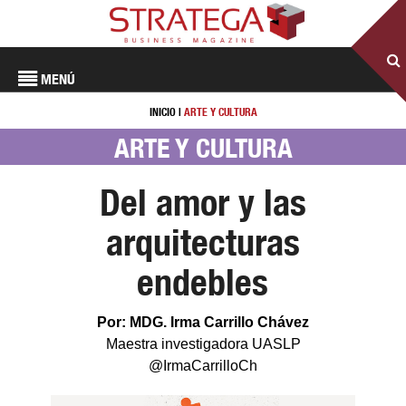
MENÚ
INICIO
|
ARTE Y CULTURA
ARTE Y CULTURA
Del amor y las
arquitecturas
endebles
Por: MDG. Irma Carrillo Chávez
Maestra investigadora UASLP
@IrmaCarrilloCh