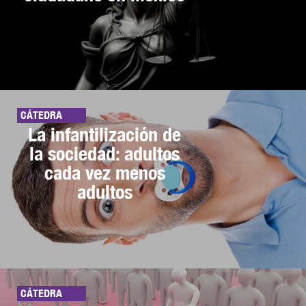
CÁTEDRA
La infantilización de
la sociedad: adultos
cada vez menos
adultos
CÁTEDRA