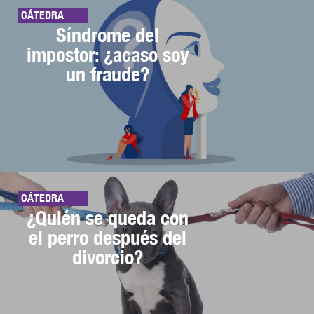
CÁTEDRA
Síndrome del
impostor: ¿acaso soy
un fraude?
CÁTEDRA
¿Quién se queda con
el perro después del
divorcio?