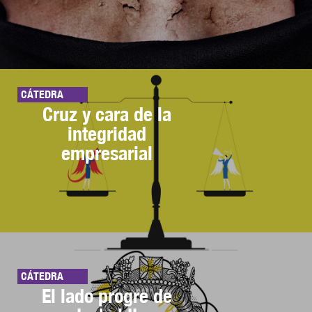
CÁTEDRA
Cruz y cara de la
integridad
empresarial
CÁTEDRA
El lado progre de