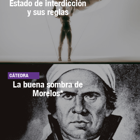
Estado de interdicción
y sus reglas
CÁTEDRA
La buena sombra de
Morelos*