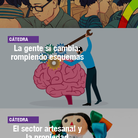
CÁTEDRA
La gente sí cambia:
rompiendo esquemas
CÁTEDRA
El sector artesanal y
la propiedad