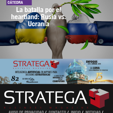
CÁTEDRA
La batalla por el
heartland: Rusia vs.
Ucrania
AVISO DE PRIVACIDAD
CONTACTO
INICIO
NOTICIAS