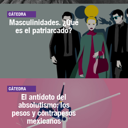
CÁTEDRA
Masculinidades. ¿Qué
es el patriarcado?
CÁTEDRA
El antídoto del
absolutismo: los
pesos y contrapesos
mexicanos