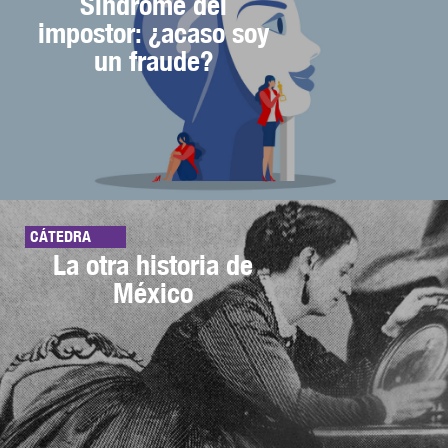
Síndrome del
impostor: ¿acaso soy
un fraude?
CÁTEDRA
La otra historia de
México