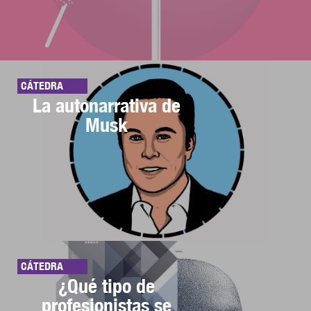
CÁTEDRA
La autonarrativa de
Musk
CÁTEDRA
¿Qué tipo de
profesionistas se