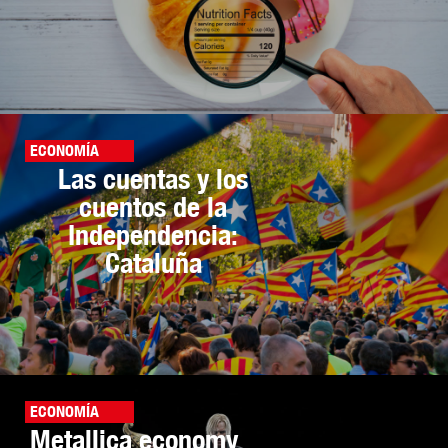
ECONOMÍA
Las cuentas y los
cuentos de la
Independencia:
Cataluña
ECONOMÍA
Metallica economy