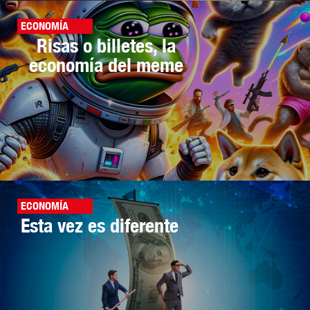
ECONOMÍA
Risas o billetes, la
economía del meme
ECONOMÍA
Esta vez es diferente