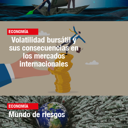
ECONOMÍA
Volatilidad bursátil y
sus consecuencias en
los mercados
internacionales
ECONOMÍA
Mundo de riesgos