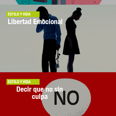
ESTILO Y VIDA
Libertad Emocional
ESTILO Y VIDA
Decir que no sin
culpa