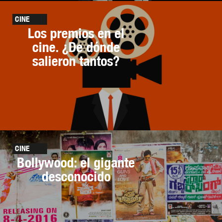
CINE
Los premios en el
cine. ¿De dónde
salieron tantos?
CINE
Bollywood: el gigante
desconocido