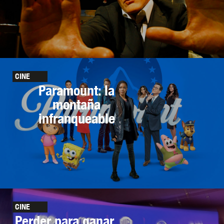
CINE
Paramount: la
montaña
infranqueable
CINE
Perder para ganar