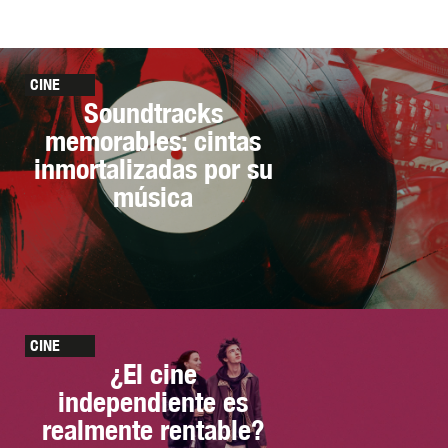
CINE
Soundtracks
memorables: cintas
inmortalizadas por su
música
CINE
¿El cine
independiente es
realmente rentable?