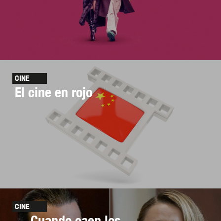
CINE
El cine en rojo
CINE
Cuando caen los