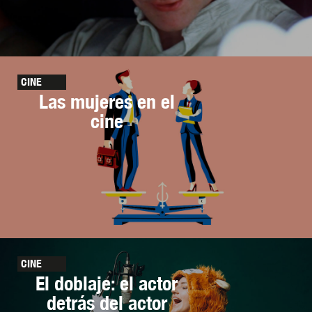
CINE
Las mujeres en el
cine
CINE
El doblaje: el actor
detrás del actor