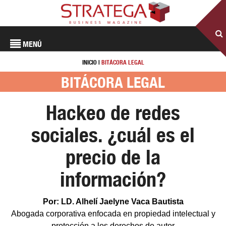
MENÚ
INICIO
|
BITÁCORA LEGAL
BITÁCORA LEGAL
Hackeo de redes
sociales. ¿cuál es el
precio de la
información?
Por: LD. Alhelí Jaelyne Vaca Bautista
Abogada corporativa enfocada en propiedad intelectual y
protección a los derechos de autor