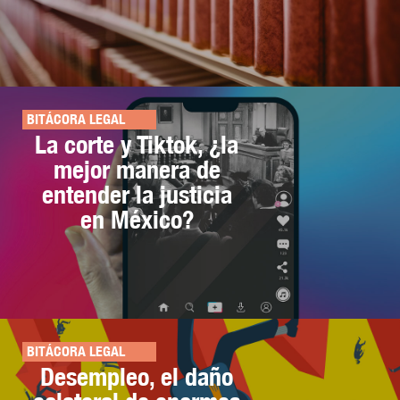
BITÁCORA LEGAL
La corte y Tiktok, ¿la
mejor manera de
entender la justicia
en México?
BITÁCORA LEGAL
Desempleo, el daño