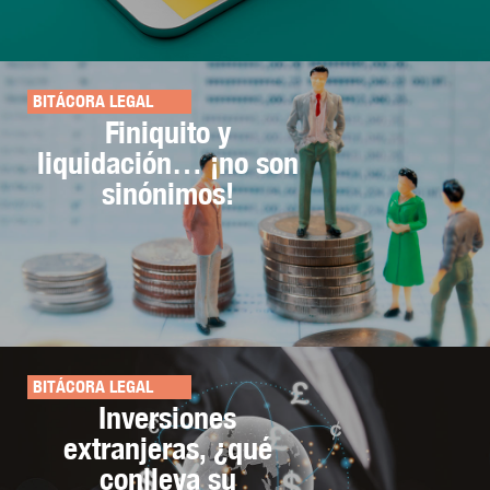
BITÁCORA LEGAL
Finiquito y
liquidación… ¡no son
sinónimos!
BITÁCORA LEGAL
Inversiones
extranjeras, ¿qué
conlleva su