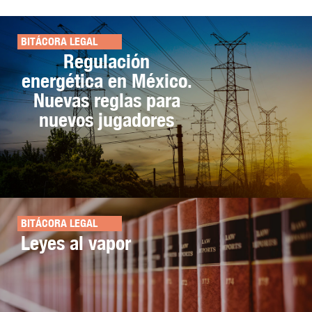
BITÁCORA LEGAL
Regulación
energética en México.
Nuevas reglas para
nuevos jugadores
BITÁCORA LEGAL
Leyes al vapor