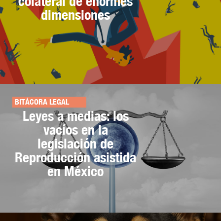
colateral de enormes
dimensiones
BITÁCORA LEGAL
Leyes a medias: los
vacíos en la
legislación de
Reproducción asistida
en México